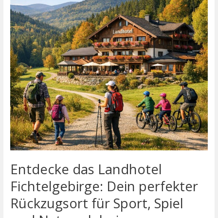
Dein
perfekter
Rückzugsort
für
Sport,
Spiel
und
Naturerlebnis
Entdecke das Landhotel
Fichtelgebirge: Dein perfekter
Rückzugsort für Sport, Spiel