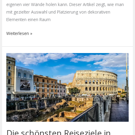
eigenen vier Wände holen kann. Dieser Artikel zeigt, wie man
mit gezielter Auswahl und Platzierung von dekorativen
Elementen einen Raum
Weiterlesen »
Die
schönsten
Reiseziele
in
Bella
Italia
Die schönsten Reiseziele in