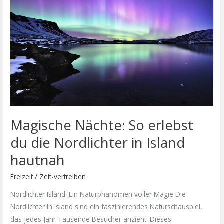
erlebst
du
die
Nordlichter
in
Island
hautnah
Magische Nächte: So erlebst
du die Nordlichter in Island
hautnah
Freizeit
/
Zeit-vertreiben
Nordlichter Island: Ein Naturphänomen voller Magie Die
Nordlichter in Island sind ein faszinierendes Naturschauspiel,
das jedes Jahr Tausende Besucher anzieht. Dieses