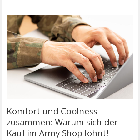
Komfort
und
Coolness
zusammen:
Warum
sich
der
Kauf
im
Army
Shop
lohnt!
Komfort und Coolness
zusammen: Warum sich der
Kauf im Army Shop lohnt!