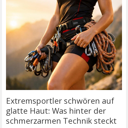
Haut:
Was
hinter
der
schmerzarmen
Technik
steckt
Extremsportler schwören auf
glatte Haut: Was hinter der
schmerzarmen Technik steckt