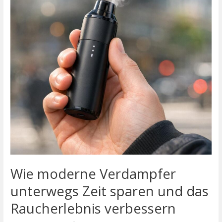
Zeit
sparen
und
das
Raucherlebnis
verbessern
Wie moderne Verdampfer
unterwegs Zeit sparen und das
Raucherlebnis verbessern