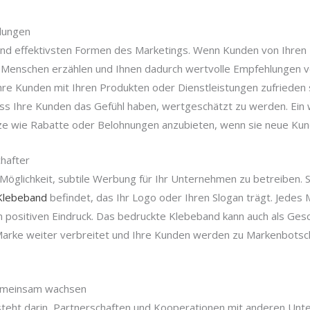
lungen
und effektivsten Formen des Marketings. Wenn Kunden von Ihren
n Menschen erzählen und Ihnen dadurch wertvolle Empfehlungen
 Ihre Kunden mit Ihren Produkten oder Dienstleistungen zufrieden 
ass Ihre Kunden das Gefühl haben, wertgeschätzt zu werden. Ein w
ize wie Rabatte oder Belohnungen anzubieten, wenn sie neue Kun
hafter
Möglichkeit, subtile Werbung für Ihr Unternehmen zu betreiben. St
Klebeband
befindet, das Ihr Logo oder Ihren Slogan trägt. Jedes 
en positiven Eindruck. Das bedruckte Klebeband kann auch als G
arke weiter verbreitet und Ihre Kunden werden zu Markenbotsch
Gemeinsam wachsen
steht darin, Partnerschaften und Kooperationen mit anderen Unt