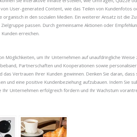
können Sie interaktive Inhalte erstellen, wie Umfragen, Quizze 
von User-generated Content, wie das Teilen von Kundenfotos od
ke organisch in den sozialen Medien. Ein weiterer Ansatz ist die 
er Zielgruppe passen. Durch gemeinsame Aktionen oder Empfehlun
 Kunden erreichen.
l von Möglichkeiten, um Ihr Unternehmen auf unaufdringliche Wei
beband, Partnerschaften und Kooperationen sowie personalisie
 das Vertrauen Ihrer Kunden gewinnen. Denken Sie daran, dass s
assen und eine positive Kundenbeziehung aufzubauen. Indem Sie sub
e Ihr Unternehmen erfolgreich fördern und Ihr Wachstum vorantr