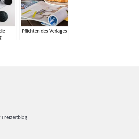
die
Pflichten des Verlages
g
 Freizeitblog