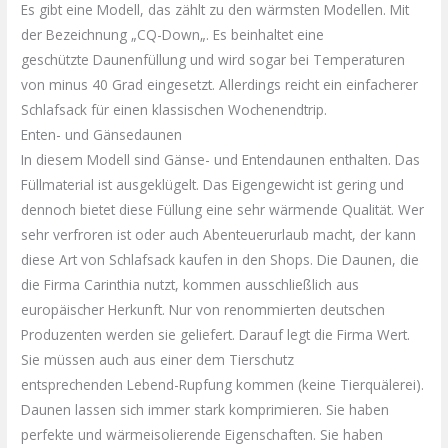
Es gibt eine Modell, das zählt zu den wärmsten Modellen. Mit
der Bezeichnung „
CQ-Down
„. Es beinhaltet eine
geschützte
Daunenfüllung
und wird sogar bei Temperaturen
von minus 40 Grad eingesetzt.
Allerdings
reicht ein einfacherer
Schlafsack für einen klassischen Wochenendtrip.
Enten- und
Gänsedaunen
In diesem Modell sind Gänse- und
Entendaunen
enthalten. Das
Füllmaterial ist ausgeklügelt. Das Eigengewicht ist gering und
dennoch bietet diese Füllung eine sehr wärmende Qualität. Wer
sehr verfroren ist oder auch Abenteuerurlaub macht, der kann
diese Art von Schlafsack kaufen in den Shops. Die Daunen, die
die Firma
Carinthia
nutzt, kommen ausschließlich aus
europäischer Herkunft. Nur von renommierten deutschen
Produzenten werden sie geliefert. Darauf legt die Firma Wert.
Sie müssen auch aus einer dem Tierschutz
entsprechenden
Lebend-Rupfung
kommen (keine
Tierquälerei
).
Daunen lassen sich immer stark komprimieren. Sie haben
perfekte und
wärmeisolierende
Eigenschaften. Sie haben